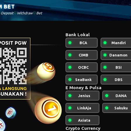
M BET
Deposit
Withdraw
Bet
Bank Lokal
Golden Fa
Golden War
Highway 
Superbank
Allobank
E Money & Pulsa
Jenius
DANA
ot Smash
Joker King
Lightning 
LinkAja
Sakuku
Axiata
Crypto Currency