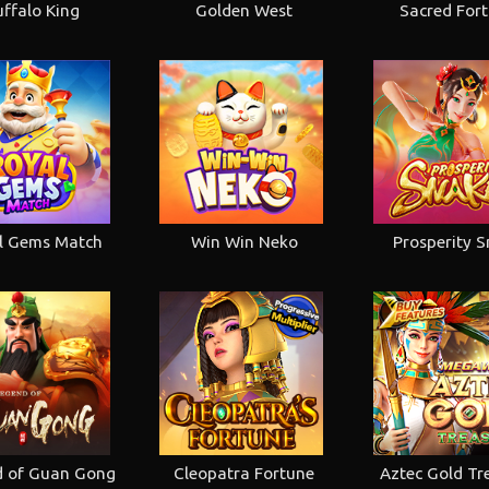
ffalo King
Golden West
Sacred For
l Gems Match
Win Win Neko
Prosperity 
d of Guan Gong
Cleopatra Fortune
Aztec Gold Tr