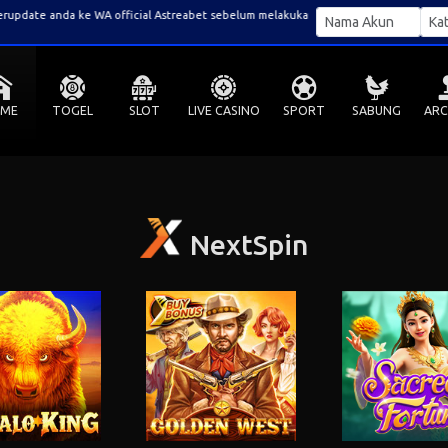
te anda ke WA official Astreabet sebelum melakukan withdraw
Harap m
ME
TOGEL
SLOT
LIVE CASINO
SPORT
SABUNG
ARC
NextSpin