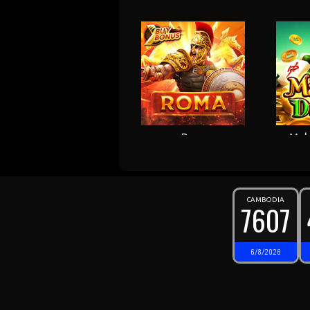
Roma
Mah
CAMBODIA
7607
6/8/2026
Big Cai Shen
Cla