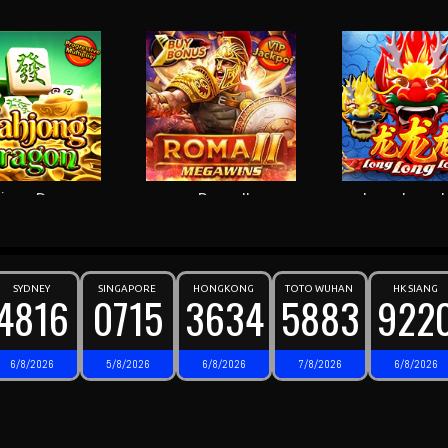
jong Dragon
Roma II
Long Long 
SYDNEY
SINGAPORE
HONGKONG
TOTO WUHAN
HK SIANG
4816
0715
3634
5883
922
6/8/2026
5/8/2026
6/8/2026
7/8/2026
6/8/2026
ssic Fruits 7
7 Dragons
5 Fortune S