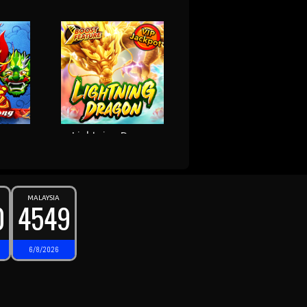
Long
Lightning Dragon
MALAYSIA
0
4549
6/8/2026
tars
Candy Bonanza