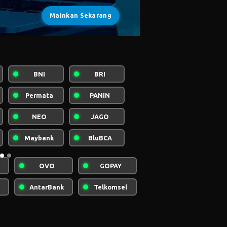
Mainkan Sekarang
Bee
Holy Goat
OVO
GOPAY
Woman
Lucky Gems
AntarBank
Telkomsel