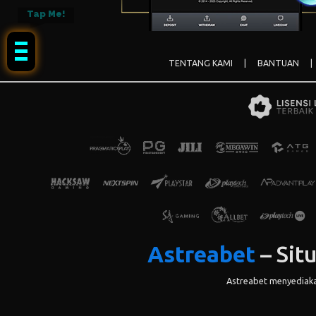
Tap Me!
TENTANG KAMI
|
BANTUAN
|
Maya Quest
Prosperity Dragon
Ri
Astreabet
– Sit
Astreabet menyediakan