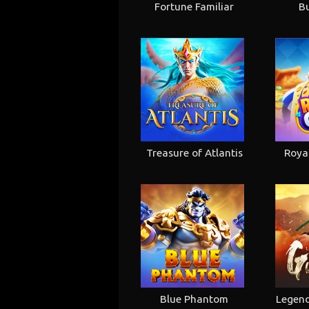
Fortune Familiar
Bu
Treasure of Atlantis
Roya
Blue Phantom
Legen