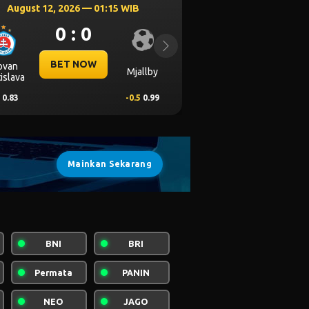
August 12, 2026 — 01:15 WIB
0 : 0
Next
BET NOW
ovan
Mjallby
islava
5
0.83
-0.5
0.99
Mainkan Sekarang
BNI
BRI
Permata
PANIN
NEO
JAGO