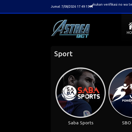
Harap melakukan verifikasi no wa terup
Jumat 7/08/2026 17:49:16
HO
Sport
Saba Sports
SBO 