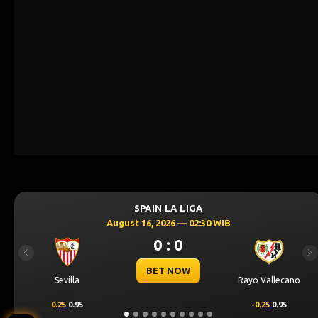
SPAIN LA LIGA
st 16, 2026 — 02:30 WIB
August
0 : 0
Previous
Ne
BET NOW
Rayo Vallecano
Alaves
Tap Me!
-0.25
0.95
0.00
0.62