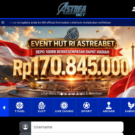
i no wa terupdate anda ke WA official Astreabet sebelum melakukan withdraw
Harap
TOGEL
SLOT
LIVE CASINO
SPORT
ARCADE
SABU