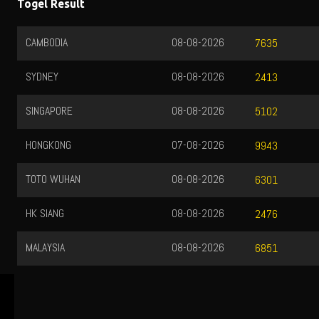
Togel Result
CAMBODIA
08-08-2026
7635
SYDNEY
08-08-2026
2413
SINGAPORE
08-08-2026
5102
HONGKONG
07-08-2026
9943
TOTO WUHAN
08-08-2026
6301
HK SIANG
08-08-2026
2476
MALAYSIA
08-08-2026
6851