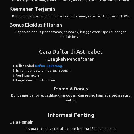
Nikmati game arcade, strategi, casual, dan kompetitif dalam satu platform.
Keamanan Terjamin
Dengan enkripsi canggih dan sistem anti-fraud, aktivitas Anda aman 100%.
Bonus Eksklusif Harian
Dapatkan bonus pendaftaran, cashback, hingga event spesial dengan
hadiah besar.
Cara Daftar di Astreabet
Langkah Pendaftaran
Klik tombol
Daftar Sekarang
.
Isi formulir data diri dengan benar.
Verifikasi akun.
Login dan mulai bermain.
Promo & Bonus
Bonus member baru, cashback mingguan, dan promo harian tersedia setiap
waktu.
Informasi Penting
Usia Pemain
Layanan ini hanya untuk pemain berusia 18 tahun ke atas.