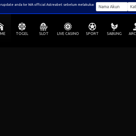
date anda ke WA official Astreabet sebelum melakukan withdraw
Harap
ME
TOGEL
SLOT
LIVE CASINO
SPORT
SABUNG
ARC