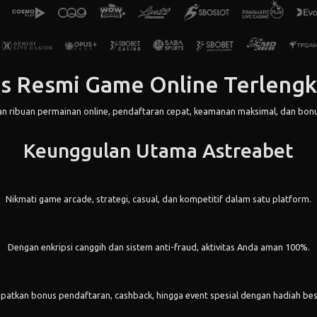
us Resmi Game Online Terleng
 ribuan permainan online, pendaftaran cepat, keamanan maksimal, dan bonus 
Keunggulan Utama Astreabet
Nikmati game arcade, strategi, casual, dan kompetitif dalam satu platform.
Dengan enkripsi canggih dan sistem anti-fraud, aktivitas Anda aman 100%.
patkan bonus pendaftaran, cashback, hingga event spesial dengan hadiah bes