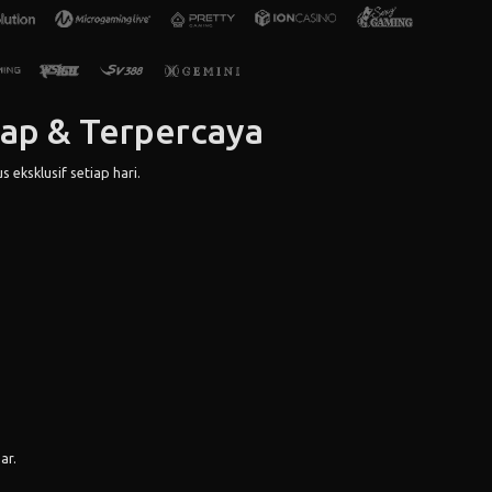
kap & Terpercaya
eksklusif setiap hari.
ar.