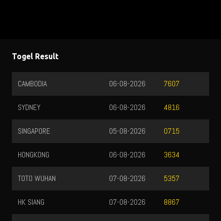
Togel Result
CAMBODIA
06-08-2026
7607
SYDNEY
06-08-2026
4816
SINGAPORE
05-08-2026
0715
HONGKONG
06-08-2026
3634
TOTO WUHAN
07-08-2026
5357
HK SIANG
07-08-2026
8867