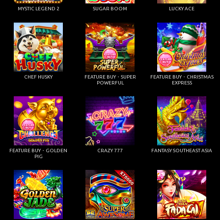
MYSTIC LEGEND 2
SUGAR BOOM
LUCKY ACE
CHEF HUSKY
FEATURE BUY・SUPER
FEATURE BUY・CHRISTMAS
POWERFUL
EXPRESS
FEATURE BUY・GOLDEN
CRAZY 777
FANTASY SOUTHEAST ASIA
PIG