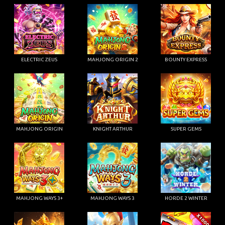
ELECTRIC ZEUS
MAHJONG ORIGIN 2
BOUNTY EXPRESS
MAHJONG ORIGIN
KNIGHT ARTHUR
SUPER GEMS
MAHJONG WAYS 3+
MAHJONG WAYS 3
HORDE 2 WINTER