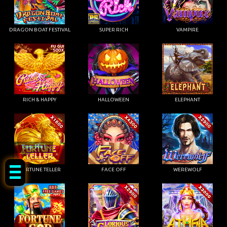
DRAGON BOAT FESTIVAL
SUPER RICH
VAMPIRE
RICH & HAPPY
HALLOWEEN
ELEPHANT
Tap Me!
FORTUNE TELLER
FACE OFF
WEREWOLF