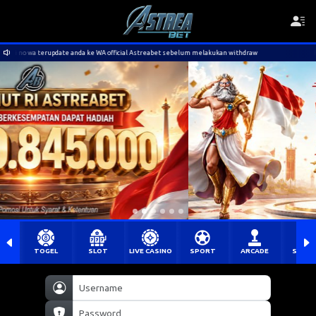
erupdate anda ke WA official Astreabet sebelum melakukan withdraw
Harap melakuka
TOGEL
SLOT
LIVE CASINO
SPORT
ARCADE
SABU